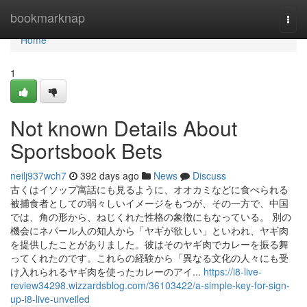
Home
bookmarknap
Togg
navi
Home
1
Not known Details About
Sportsbook Bets
neilj937wch7
392 days ago
News
Discuss
古くはイソップ寓話にも見るように、オオカミなどに食べられる
被捕食者としての弱々しいイメージをもつが、その一方で、中国
では、角の形から、ねじくれた性格の象徴にもなっている。 別の
機会にネパール人の知人から「ヤギが欲しい」といわれ、ヤギ肉
を提供したことがありました。彼はそのヤギ肉でカレーを振る舞
ってくれたのです。これらの経験から「異なる文化の人々にも受
け入れられるヤギ肉を使ったカレーのアイ...
https://i8-live-
review34298.wizzardsblog.com/36103422/a-simple-key-for-sign-
up-i8-live-unveiled