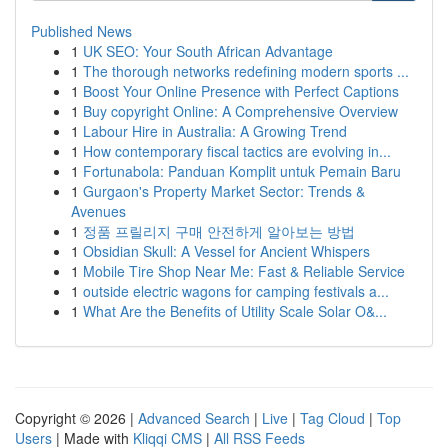
Published News
1
UK SEO: Your South African Advantage
1
The thorough networks redefining modern sports ...
1
Boost Your Online Presence with Perfect Captions
1
Buy copyright Online: A Comprehensive Overview
1
Labour Hire in Australia: A Growing Trend
1
How contemporary fiscal tactics are evolving in...
1
Fortunabola: Panduan Komplit untuk Pemain Baru
1
Gurgaon's Property Market Sector: Trends &
Avenues
1
정품 프릴리지 구매 안전하게 알아보는 방법
1
Obsidian Skull: A Vessel for Ancient Whispers
1
Mobile Tire Shop Near Me: Fast & Reliable Service
1
outside electric wagons for camping festivals a...
1
What Are the Benefits of Utility Scale Solar O&...
Copyright © 2026 |
Advanced Search
|
Live
|
Tag Cloud
|
Top
Users
| Made with
Kliqqi CMS
|
All RSS Feeds