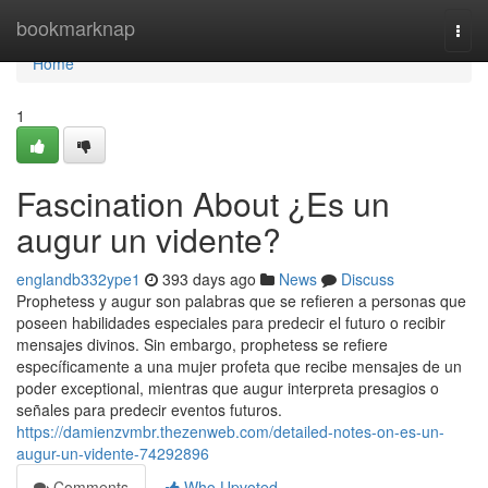
Home
bookmarknap
Togg
navi
Home
1
Fascination About ¿Es un
augur un vidente?
englandb332ype1
393 days ago
News
Discuss
Prophetess y augur son palabras que se refieren a personas que
poseen habilidades especiales para predecir el futuro o recibir
mensajes divinos. Sin embargo, prophetess se refiere
específicamente a una mujer profeta que recibe mensajes de un
poder exceptional, mientras que augur interpreta presagios o
señales para predecir eventos futuros.
https://damienzvmbr.thezenweb.com/detailed-notes-on-es-un-
augur-un-vidente-74292896
Comments
Who Upvoted