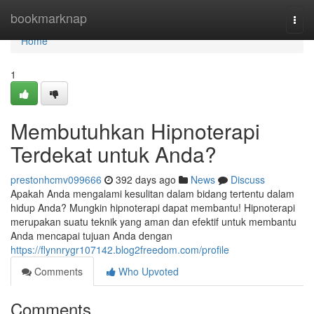
Home
bookmarknap
Togg
navi
Home
1
Membutuhkan Hipnoterapi
Terdekat untuk Anda?
prestonhcmv099666
392 days ago
News
Discuss
Apakah Anda mengalami kesulitan dalam bidang tertentu dalam
hidup Anda? Mungkin hipnoterapi dapat membantu! Hipnoterapi
merupakan suatu teknik yang aman dan efektif untuk membantu
Anda mencapai tujuan Anda dengan
https://flynnrygr107142.blog2freedom.com/profile
Comments
Who Upvoted
Comments