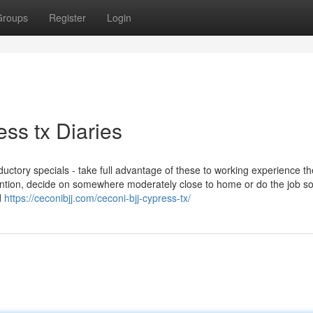
Groups
Register
Login
ress tx Diaries
ctory specials - take full advantage of these to working experience th
 mention, decide on somewhere moderately close to home or do the job s
d
https://ceconibjj.com/ceconi-bjj-cypress-tx/