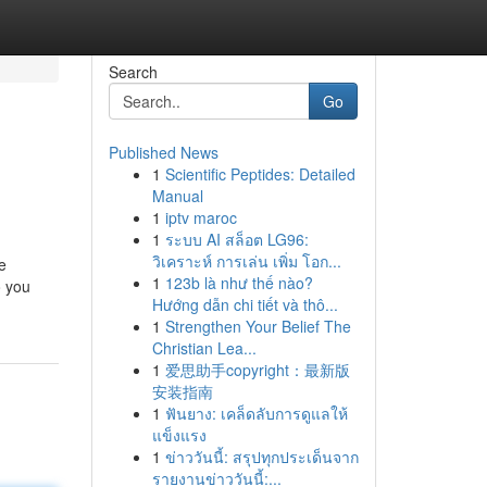
Search
Go
Published News
1
Scientific Peptides: Detailed
Manual
1
iptv maroc
1
ระบบ AI สล็อต LG96:
วิเคราะห์ การเล่น เพิ่ม โอก...
e
1
123b là như thế nào?
o you
Hướng dẫn chi tiết và thô...
1
Strengthen Your Belief The
Christian Lea...
1
爱思助手copyright：最新版
安装指南
1
ฟันยาง: เคล็ดลับการดูแลให้
แข็งแรง
1
ข่าววันนี้: สรุปทุกประเด็นจาก
รายงานข่าววันนี้:...