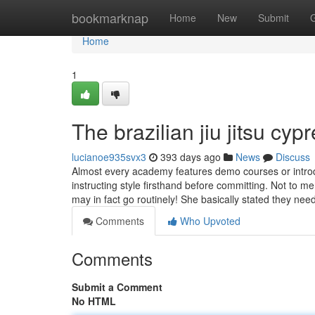
Home
bookmarknap
Home
New
Submit
Home
1
The brazilian jiu jitsu cyp
lucianoe935svx3
393 days ago
News
Discuss
Almost every academy features demo courses or introdu
instructing style firsthand before committing. Not to
may in fact go routinely! She basically stated they nee
Comments
Who Upvoted
Comments
Submit a Comment
No HTML