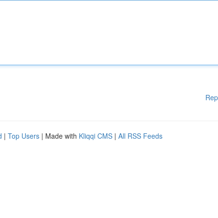
Rep
d
|
Top Users
| Made with
Kliqqi CMS
|
All RSS Feeds