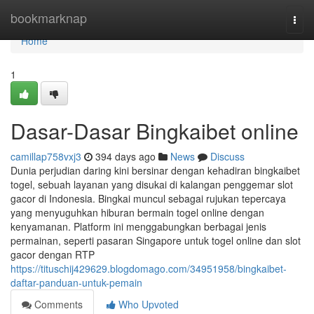
Home
bookmarknap
Togg
navi
Home
1
Dasar-Dasar Bingkaibet online
camillap758vxj3
394 days ago
News
Discuss
Dunia perjudian daring kini bersinar dengan kehadiran bingkaibet
togel, sebuah layanan yang disukai di kalangan penggemar slot
gacor di Indonesia. Bingkai muncul sebagai rujukan tepercaya
yang menyuguhkan hiburan bermain togel online dengan
kenyamanan. Platform ini menggabungkan berbagai jenis
permainan, seperti pasaran Singapore untuk togel online dan slot
gacor dengan RTP
https://tituschij429629.blogdomago.com/34951958/bingkaibet-
daftar-panduan-untuk-pemain
Comments
Who Upvoted