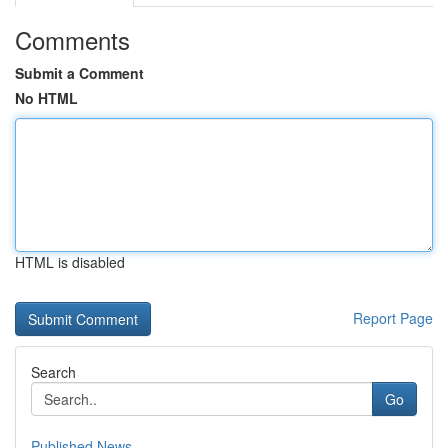
Comments
Submit a Comment
No HTML
HTML is disabled
Report Page
Search
Go
Published News