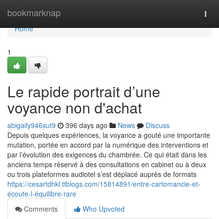
Home
bookmarknap
Togg
navi
Home
1
Le rapide portrait d’une
voyance non d'achat
abigaily946sut9
396 days ago
News
Discuss
Depuis quelques expériences, la voyance a gouté une importante
mutation, portée en accord par la numérique des interventions et
par l’évolution des exigences du chambrée. Ce qui était dans les
anciens temps réservé à des consultations en cabinet ou à deux
ou trois plateformes audiotel s’est déplacé auprès de formats
https://cesartdhkl.ttblogs.com/15814891/entre-cartomancie-et-
écoute-l-équilibre-rare
Comments
Who Upvoted