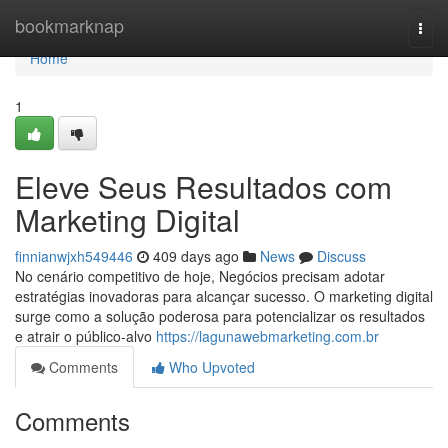
Home
bookmarknap
Togg
navi
Home
1
Eleve Seus Resultados com
Marketing Digital
finnianwjxh549446
409 days ago
News
Discuss
No cenário competitivo de hoje, Negócios precisam adotar
estratégias inovadoras para alcançar sucesso. O marketing digital
surge como a solução poderosa para potencializar os resultados
e atrair o público-alvo
https://lagunawebmarketing.com.br
Comments
Who Upvoted
Comments