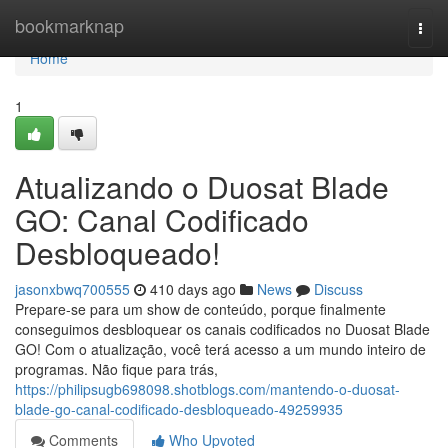
Home
bookmarknap
Togg
navi
Home
1
Atualizando o Duosat Blade
GO: Canal Codificado
Desbloqueado!
jasonxbwq700555
410 days ago
News
Discuss
Prepare-se para um show de conteúdo, porque finalmente
conseguimos desbloquear os canais codificados no Duosat Blade
GO! Com o atualização, você terá acesso a um mundo inteiro de
programas. Não fique para trás,
https://philipsugb698098.shotblogs.com/mantendo-o-duosat-
blade-go-canal-codificado-desbloqueado-49259935
Comments
Who Upvoted