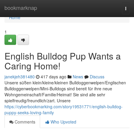
Home
bookmarknap
Togg
navi
Home
1
English Bulldog Pup Wants a
Caring Home!
janekjeh381480
417 days ago
News
Discuss
Unsere süßen klein/kleine/kleinen Bulldoggenwelpen/Englischen
Bulldoggenwelpen/Mini-Bulldogs sind bereit für ihre neue
Wohngemeinschaft/Familie/Heimat! Sie sind alle sehr
spielfreudig/freundlich/zart. Unsere
https://cyberbookmarking.com/story19531771/english-bulldog-
puppy-seeks-loving-family
Comments
Who Upvoted