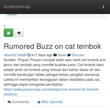
Home
bookmarknap
Togg
navi
Home
1
Rumored Buzz on cat tembok
alberts274sid8
417 days ago
News
Discuss
Sumber: Propan Propan menjadi salah satu merk cat tembok anti
jamur dan lembab yang memiliki kualitas juara. Cat tembok latex
adalah jenis cat tembok yang terbuat dari bahan dasar air dan
memiliki kandungan lateks sebagai bahan pengikat utamanya.
Lateks ini memberikan keunggulan dalam elastisitas pada cat,
sehingga dapat mengatasi perubahan
https://www.propanraya.com/kategori/cat-tembok/cat-tembok-
eksterior
Comments
Who Upvoted