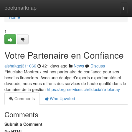
Home
bookmarknap
Togg
navi
Home
1
Votre Partenaire en Confiance
aishakqpj311066
421 days ago
News
Discuss
Fiduciaire Montreux est nos partenaire de confiance pour ses
besoins financiers. Avec une équipe d'experts expérimentés et
dévoués, nous vous offrons des services de haute qualité dans le
domaine de la gestion
https://org-services.ch/fiduciaire-blonay
Comments
Who Upvoted
Comments
Submit a Comment
No HTML