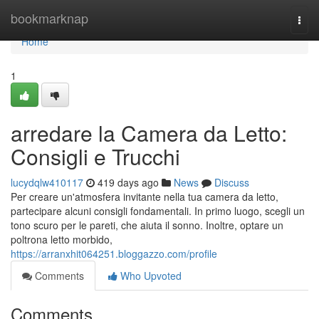
Home
bookmarknap
Togg
navi
Home
1
arredare la Camera da Letto:
Consigli e Trucchi
lucydqlw410117
419 days ago
News
Discuss
Per creare un'atmosfera invitante nella tua camera da letto,
partecipare alcuni consigli fondamentali. In primo luogo, scegli un
tono scuro per le pareti, che aiuta il sonno. Inoltre, optare un
poltrona letto morbido,
https://arranxhit064251.bloggazzo.com/profile
Comments
Who Upvoted
Comments