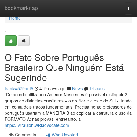
Home
bookmarknap
Togg
navi
Home
1
O Fato Sobre Português
Brasileiro Que Ninguém Está
Sugerindo
frankw579adf5
419 days ago
News
Discuss
"De acordo utilizando Antenor Nascentes é possível distinguir 2
grupos do dialectos brasileiros – o do Norte e este do Sul -, tendo
em conta dois traços fundamentais: Precisamente professores do
português usariam a MANEIRA B ao explicar a estrutura e uso da
FORMATO A; nas provas, entretanto, a
https://vrrauldh.wikiadvocate.com
Comments
Who Upvoted