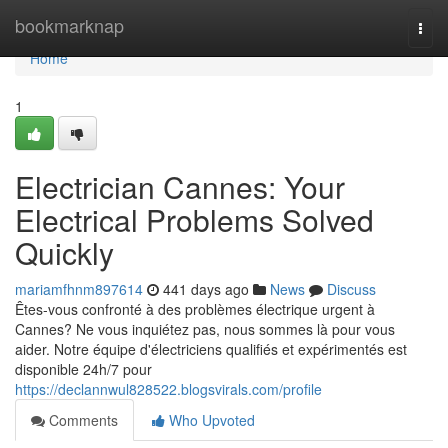
Home
bookmarknap
Togg
navi
Home
1
Electrician Cannes: Your
Electrical Problems Solved
Quickly
mariamfhnm897614
441 days ago
News
Discuss
Êtes-vous confronté à des problèmes électrique urgent à
Cannes? Ne vous inquiétez pas, nous sommes là pour vous
aider. Notre équipe d'électriciens qualifiés et expérimentés est
disponible 24h/7 pour
https://declannwul828522.blogsvirals.com/profile
Comments
Who Upvoted