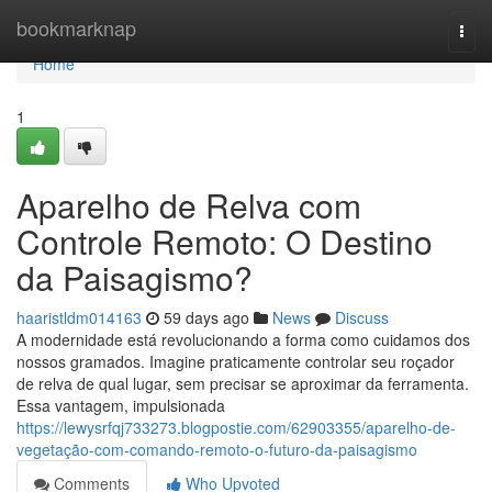
Home
bookmarknap
Togg
navi
Home
1
Aparelho de Relva com
Controle Remoto: O Destino
da Paisagismo?
haaristldm014163
59 days ago
News
Discuss
A modernidade está revolucionando a forma como cuidamos dos
nossos gramados. Imagine praticamente controlar seu roçador
de relva de qual lugar, sem precisar se aproximar da ferramenta.
Essa vantagem, impulsionada
https://lewysrfqj733273.blogpostie.com/62903355/aparelho-de-
vegetação-com-comando-remoto-o-futuro-da-paisagismo
Comments
Who Upvoted