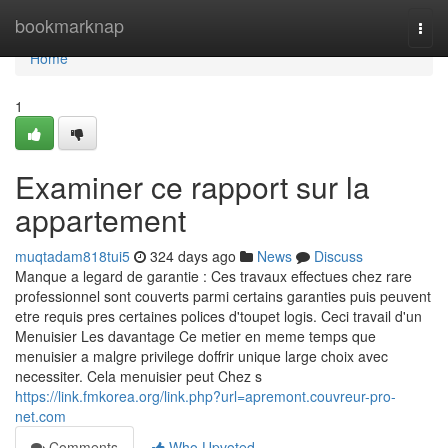
Home
bookmarknap
Togg
navi
Home
1
Examiner ce rapport sur la
appartement
muqtadam818tui5
324 days ago
News
Discuss
Manque a legard de garantie : Ces travaux effectues chez rare
professionnel sont couverts parmi certains garanties puis peuvent
etre requis pres certaines polices d'toupet logis. Ceci travail d'un
Menuisier Les davantage Ce metier en meme temps que
menuisier a malgre privilege doffrir unique large choix avec
necessiter. Cela menuisier peut Chez s
https://link.fmkorea.org/link.php?url=apremont.couvreur-pro-
net.com
Comments
Who Upvoted